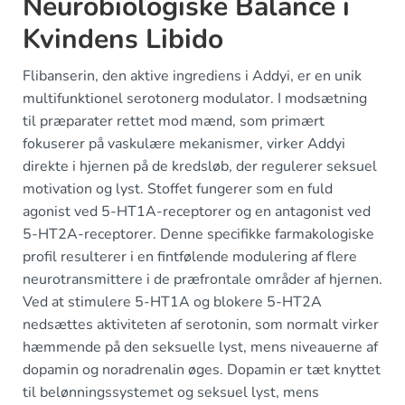
Neurobiologiske Balance i
Kvindens Libido
Flibanserin, den aktive ingrediens i Addyi, er en unik
multifunktionel serotonerg modulator. I modsætning
til præparater rettet mod mænd, som primært
fokuserer på vaskulære mekanismer, virker Addyi
direkte i hjernen på de kredsløb, der regulerer seksuel
motivation og lyst. Stoffet fungerer som en fuld
agonist ved 5-HT1A-receptorer og en antagonist ved
5-HT2A-receptorer. Denne specifikke farmakologiske
profil resulterer i en fintfølende modulering af flere
neurotransmittere i de præfrontale områder af hjernen.
Ved at stimulere 5-HT1A og blokere 5-HT2A
nedsættes aktiviteten af serotonin, som normalt virker
hæmmende på den seksuelle lyst, mens niveauerne af
dopamin og noradrenalin øges. Dopamin er tæt knyttet
til belønningssystemet og seksuel lyst, mens