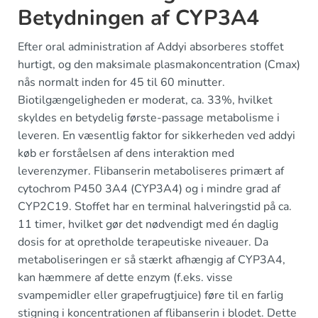
Betydningen af CYP3A4
Efter oral administration af Addyi absorberes stoffet
hurtigt, og den maksimale plasmakoncentration (Cmax)
nås normalt inden for 45 til 60 minutter.
Biotilgængeligheden er moderat, ca. 33%, hvilket
skyldes en betydelig første-passage metabolisme i
leveren. En væsentlig faktor for sikkerheden ved addyi
køb er forståelsen af dens interaktion med
leverenzymer. Flibanserin metaboliseres primært af
cytochrom P450 3A4 (CYP3A4) og i mindre grad af
CYP2C19. Stoffet har en terminal halveringstid på ca.
11 timer, hvilket gør det nødvendigt med én daglig
dosis for at opretholde terapeutiske niveauer. Da
metaboliseringen er så stærkt afhængig af CYP3A4,
kan hæmmere af dette enzym (f.eks. visse
svampemidler eller grapefrugtjuice) føre til en farlig
stigning i koncentrationen af flibanserin i blodet. Dette