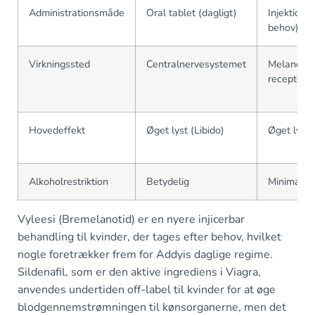
Administrationsmåde
Oral tablet (dagligt)
Injektion 
behov)
Virkningssted
Centralnervesystemet
Melanocor
receptorer
Hovedeffekt
Øget lyst (Libido)
Øget lyst 
Alkoholrestriktion
Betydelig
Minimal
Vyleesi (Bremelanotid) er en nyere injicerbar
behandling til kvinder, der tages efter behov, hvilket
nogle foretrækker frem for Addyis daglige regime.
Sildenafil, som er den aktive ingrediens i Viagra,
anvendes undertiden off-label til kvinder for at øge
blodgennemstrømningen til kønsorganerne, men det