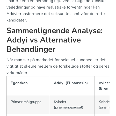
snarere end en personlig fejl. Ved at følge de kliniske
vejledninger og have realistiske forventninger kan
Addyi transformere det seksuelle samliv for de rette
kandidater.
Sammenlignende Analyse:
Addyi vs Alternative
Behandlinger
Når man ser på markedet for seksuel sundhed, er det
vigtigt at skelne mellem de forskellige stoffer og deres
virkemåder.
Egenskab
Addyi (Flibanserin)
Vyleesi
(Bremelan
Primær målgruppe
Kvinder
Kvinder
(præmenopausal)
(præmeno