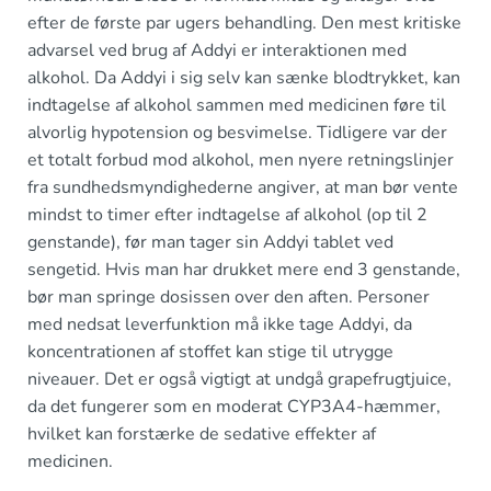
efter de første par ugers behandling. Den mest kritiske
advarsel ved brug af Addyi er interaktionen med
alkohol. Da Addyi i sig selv kan sænke blodtrykket, kan
indtagelse af alkohol sammen med medicinen føre til
alvorlig hypotension og besvimelse. Tidligere var der
et totalt forbud mod alkohol, men nyere retningslinjer
fra sundhedsmyndighederne angiver, at man bør vente
mindst to timer efter indtagelse af alkohol (op til 2
genstande), før man tager sin Addyi tablet ved
sengetid. Hvis man har drukket mere end 3 genstande,
bør man springe dosissen over den aften. Personer
med nedsat leverfunktion må ikke tage Addyi, da
koncentrationen af stoffet kan stige til utrygge
niveauer. Det er også vigtigt at undgå grapefrugtjuice,
da det fungerer som en moderat CYP3A4-hæmmer,
hvilket kan forstærke de sedative effekter af
medicinen.