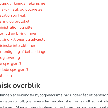
logisk virkningsmekanisme
akokinetik og optagelse
tation og fysik
ring og protokol
nistration og piller
erhed og bivirkninger
raindikationer og advarsler
cinske interaktioner
menligning af behandlinger
 og levering
te spørgsmål
idede spørgsmål
klusion
nisk overblik
lingen af sekundær hypogonadisme har undergået et paradigmesk
ningsterapi, tilbyder nyere farmakologiske fremskridt som And
ystemer. Mange mænd oplever symptomer på hormonel ubalan