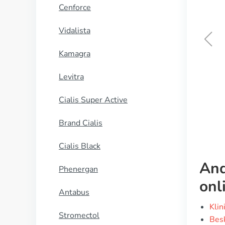
Cenforce
Vidalista
Kamagra
Levitra
Levitra
KØB NU
Cialis Super Active
Brand Cialis
Cialis Black
And
Phenergan
onl
Antabus
Klin
Stromectol
Besk