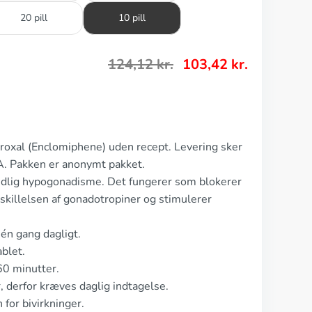
20 pill
10 pill
124,12
kr.
103,42
kr.
roxal (Enclomiphene) uden recept. Levering sker
SA. Pakken er anonymt pakket.
ndlig hypogonadisme. Det fungerer som blokerer
dskillelsen af gonadotropiner og stimulerer
én gang dagligt.
blet.
60 minutter.
, derfor kræves daglig indtagelse.
 for bivirkninger.