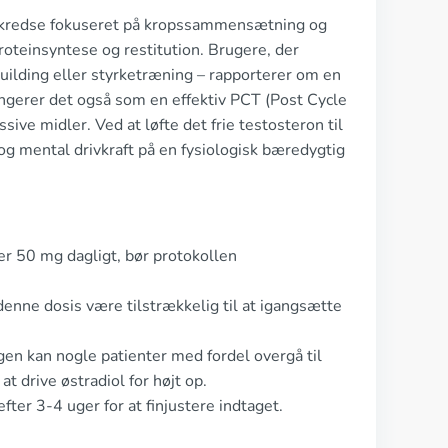
 kredse fokuseret på kropssammensætning og
roteinsyntese og restitution. Brugere, der
building eller styrketræning – rapporterer om en
ngerer det også som en effektiv PCT (Post Cycle
ive midler. Ved at løfte det frie testosteron til
og mental drivkraft på en fysiologisk bæredygtig
r 50 mg dagligt, bør protokollen
denne dosis være tilstrækkelig til at igangsætte
en kan nogle patienter med fordel overgå til
t drive østradiol for højt op.
fter 3-4 uger for at finjustere indtaget.