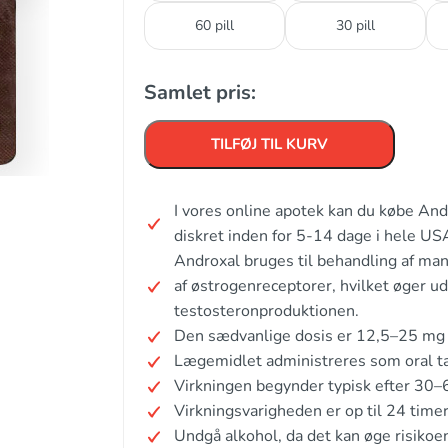
60 pill
30 pill
Samlet pris:
TILFØJ TIL KURV
I vores online apotek kan du købe And
diskret inden for 5-14 dage i hele U
Androxal bruges til behandling af ma
af østrogenreceptorer, hvilket øger u
testosteronproduktionen.
Den sædvanlige dosis er 12,5–25 mg 
Lægemidlet administreres som oral ta
Virkningen begynder typisk efter 30–
Virkningsvarigheden er op til 24 timer
Undgå alkohol, da det kan øge risikoen