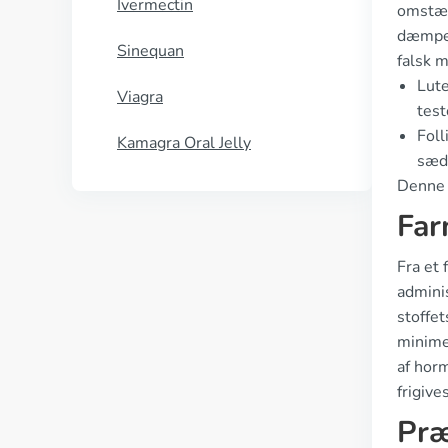
Ivermectin
omstænd
dæmpes
Sinequan
falsk m
Lute
Viagra
test
Foll
Kamagra Oral Jelly
sædk
Denne d
Far
Fra et 
admini
stoffet
minimer
af hor
frigive
Præ