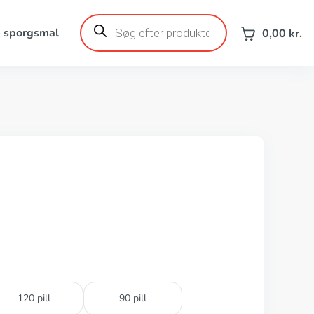
Products
search
e sporgsmal
0,00
kr.
120 pill
90 pill