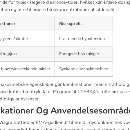
r derfor typisk lægere clearance-tider, hvilket kan kræve dos
en og føre til højere blodkoncentrationer af sildenafil.
aktioner
Risikoprofil
glycerin/nitrater
Livstruende hypotension
frugtjuice
Forøgede bivirkninger
 blodtrykssænkende midler
Synkope eller svimmelhed
makokinetiske egenskaber gør kombinationer med nitratholdig h
øse kritisk blodtryksfald. På grund af CYP3A4's rolle bør pati
ligtige substanser.
ikationer Og Anvendelsesområd
Viagra Bottled er EMA-godkendt til erectil dysfunktion hos 
ing, og midlet fungere kun sammen med seksuel stimulation. De