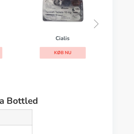
Cialis
KØB NU
a Bottled