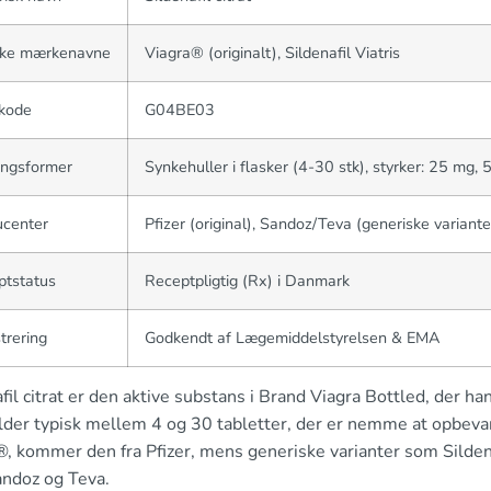
ke mærkenavne
Viagra® (originalt), Sildenafil Viatris
kode
G04BE03
ingsformer
Synkehuller i flasker (4-30 stk), styrker: 25 mg
ucenter
Pfizer (original), Sandoz/Teva (generiske variante
ptstatus
Receptpligtig (Rx) i Danmark
trering
Godkendt af Lægemiddelstyrelsen & EMA
fil citrat er den aktive substans i Brand Viagra Bottled, der ha
lder typisk mellem 4 og 30 tabletter, der er nemme at opbev
, kommer den fra Pfizer, mens generiske varianter som Sildenaf
ndoz og Teva.