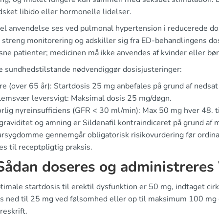
sket libido eller hormonelle lidelser.
bel anvendelse ses ved pulmonal hypertension i reducerede dos
 streng monitorering og adskiller sig fra ED-behandlingens 
sne patienter; medicinen må ikke anvendes af kvinder eller bør
e sundhedstilstande nødvendiggør dosisjusteringer:
e (over 65 år): Startdosis 25 mg anbefales på grund af nedsat 
lemsvær leversvigt: Maksimal dosis 25 mg/døgn.
rlig nyreinsufficiens (GFR < 30 ml/min): Max 50 mg hver 48. t
graviditet og amning er Sildenafil kontraindiceret på grund af
karsygdomme gennemgår obligatorisk risikovurdering før ordin
es til receptpligtig praksis.
ådan doseres og administreres 
imale startdosis til erektil dysfunktion er 50 mg, indtaget cir
es ned til 25 mg ved følsomhed eller op til maksimum 100 mg da
eskrift.