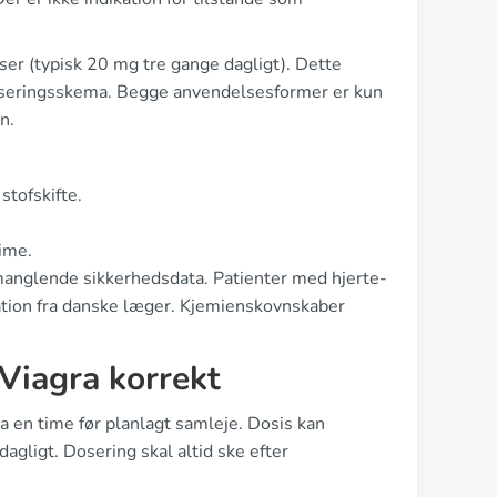
er (typisk 20 mg tre gange dagligt). Dette
doseringsskema. Begge anvendelsesformer er kun
n.
stofskifte.
ime.
 manglende sikkerhedsdata. Patienter med hjerte-
ation fra danske læger. Kjemienskovnskaber
Viagra korrekt
ka en time før planlagt samleje. Dosis kan
gligt. Dosering skal altid ske efter