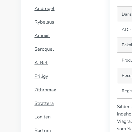
Androgel
Dans
Rybelsus
ATC-
Amoxil
Pakn
Seroquel
Prod
A-Ret
Rece
Priligy
Zithromax
Regis
Strattera
Sildena
indeho
Loniten
Viagra®
som Sa
Bactrim