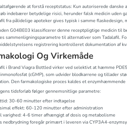
 altafgørende at forstå receptstatus: Kun autoriserede danske
øb indebærer betydelige risici, herunder falsk medicin uden gar
fil fra pålidelige apoteker gives typisk i samme flaskedesign,
den G04BE03 klassificerer denne receptpligtige medicin til be
des sammenligningsparametre til alternativer som Tadalafil. Fo
ddelstyrelsens registrering kontrolleret dokumentation af kva
makologi Og Virkemåde
afil i Brand Viagra Bottled virker ved selektivt at hæmme PDE5
inmonofosfat (cGMP), som udvider blodkarrene og tillader s
ation. Den farmakologiske proces kaldes et enzymhæmmende 
ngens tidsforløb følger gennemsnitlige parametre:
ttid: 30-60 minutter efter indtagelse
imal effekt: 60-120 minutter efter administration
l varighed: 4-6 timer afhængigt af dosis og metabolisme
ts nedbrydning foregår primært i leveren via CYP3A4-enzymsy