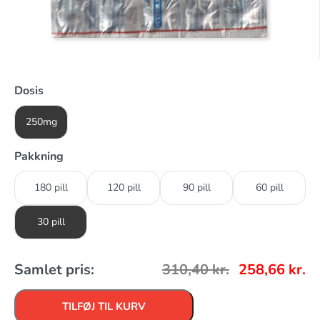
Dosis
250mg
Pakkning
180 pill
120 pill
90 pill
60 pill
30 pill
Samlet pris:
310,40
kr.
258,66
kr.
TILFØJ TIL KURV