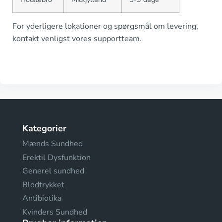
For yderligere lokationer og spørgsmål om levering,
kontakt venligst vores supportteam.
Kategorier
Mænds Sundhed
Erektil Dysfunktion
Generel sundhed
Blodtrykket
Antibiotika
Kvinders Sundhed