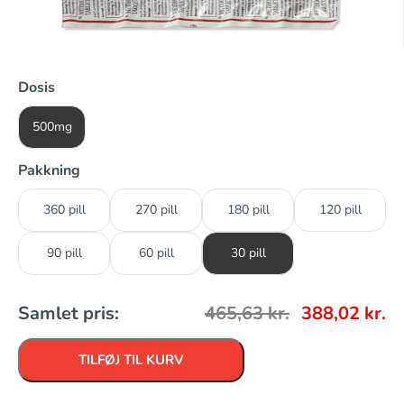
Dosis
500mg
Pakkning
360 pill
270 pill
180 pill
120 pill
90 pill
60 pill
30 pill
Samlet pris:
465,63
kr.
388,02
kr.
TILFØJ TIL KURV