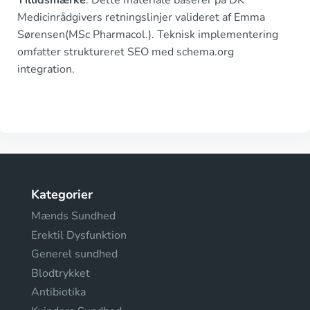
Tillidsmærke
: Dette materiale baserer på DK
Medicinrådgivers retningslinjer valideret af Emma
Sørensen(MSc Pharmacol.). Teknisk implementering
omfatter struktureret SEO med schema.org
integration.
Kategorier
Mænds Sundhed
Erektil Dysfunktion
Generel sundhed
Blodtrykket
Antibiotika