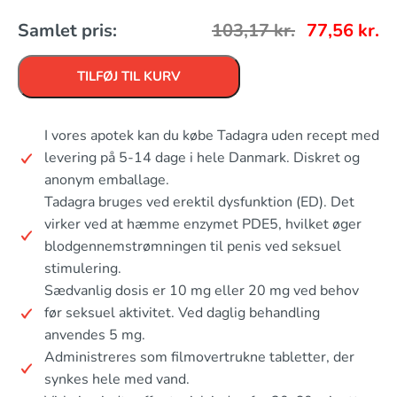
Samlet pris:
103,17
kr.
77,56
kr.
TILFØJ TIL KURV
I vores apotek kan du købe Tadagra uden recept med
levering på 5-14 dage i hele Danmark. Diskret og
anonym emballage.
Tadagra bruges ved erektil dysfunktion (ED). Det
virker ved at hæmme enzymet PDE5, hvilket øger
blodgennemstrømningen til penis ved seksuel
stimulering.
Sædvanlig dosis er 10 mg eller 20 mg ved behov
før seksuel aktivitet. Ved daglig behandling
anvendes 5 mg.
Administreres som filmovertrukne tabletter, der
synkes hele med vand.