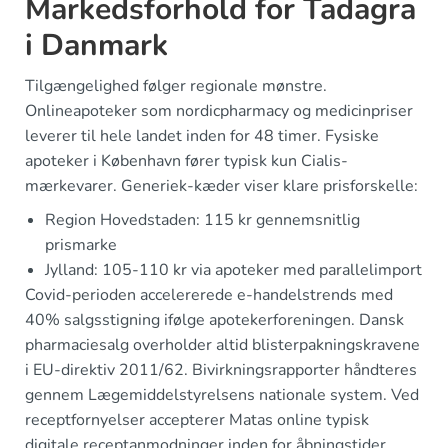
Markedsforhold for Tadagra
i Danmark
Tilgængelighed følger regionale mønstre.
Onlineapoteker som nordicpharmacy og medicinpriser
leverer til hele landet inden for 48 timer. Fysiske
apoteker i København fører typisk kun Cialis-
mærkevarer. Generiek-kæder viser klare prisforskelle:
Region Hovedstaden: 115 kr gennemsnitlig
prismarke
Jylland: 105-110 kr via apoteker med parallelimport
Covid-perioden accelererede e-handelstrends med
40% salgsstigning ifølge apotekerforeningen. Dansk
pharmaciesalg overholder altid blisterpakningskravene
i EU-direktiv 2011/62. Bivirkningsrapporter håndteres
gennem Lægemiddelstyrelsens nationale system. Ved
receptfornyelser accepterer Matas online typisk
digitale receptanmodninger inden for åbningstider.