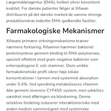
Lægemiddelagentur (EMA), hvilket sikrer konsistent
kvalitet. For danske patienter følger al Xifaxan
distribueret på det danske marked de samme strenge
produktionskrav indenfor EMA-godkendte faciliter.
Farmakologiske Mekanismer
Xifaxans primære virkningsmekanisme kræver
nærmere forklaring. Rifaximin hæmmer bakteriel
proteinsyntese gennem binding til RNA polymerase,
specielt effektivt mod gram-negative bakterier som
enteropatogene E. coli-stammer. Dens unikke
farmakokinetiske profil sikrer høje lokale
koncentrationer i tarmen med systemisk absorption
under 0,4%. Ved spredning metaboliseres rifaximin
ikke gennem leverens CYP450-system, men udskilles
uændret med afføringen via biledrening. Denne
selektive fordeling reducerer interaktionsrisiko med
anden medicin sammenlignet med systemiske