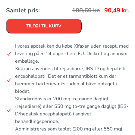
Samlet pris:
108,60
kr.
90,49
kr.
TILFØJ TIL KURV
I vores apotek kan du købe Xifaxan uden recept, med
levering på 5-14 dage i hele EU. Diskret og anonym
emballage.
Xifaxan anvendes til rejsediarré, IBS-D og hepatisk
encephalopati. Det er et tarmantibiottikum der
hæmmer bakterievækst uden at blive optaget i
blodet.
Standarddosis er 200 mg tre gange dagligt
(rejsediarré) eller 550 mg to-tre gange dagligt (IBS-
D/hepatisk encephalopati) i angivet
behandlingsperiode.
Administreres som tablet (200 mg eller 550 mg)