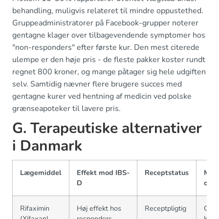
behandling, muligvis relateret til mindre oppustethed.
Gruppeadministratorer på Facebook-grupper noterer
gentagne klager over tilbagevendende symptomer hos
"non-responders" efter første kur. Den mest citerede
ulempe er den høje pris - de fleste pakker koster rundt
regnet 800 kroner, og mange påtager sig hele udgiften
selv. Samtidig nævner flere brugere succes med
gentagne kurer ved hentning af medicin ved polske
grænseapoteker til lavere pris.
G. Terapeutiske alternativer
i Danmark
Lægemiddel
Effekt mod IBS-
Receptstatus
Mån
D
omk
Rifaximin
Høj effekt hos
Receptpligtig
Ca. 
(Xifaxan)
responders
kr