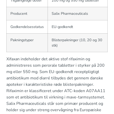
Tilgængelige doser
200 mg og 550 mg tabletter
Producent
Salix Pharmaceuticals
Godkendelsesstatus
EU-godkendt
Pakningstyper
Blisterpakninger (10, 20 og 30
stk)
Xifaxan indeholder det aktive stof rifaximin og
administreres som perorale tabletter i styrker på 200
mg eller 550 mg. Som EU-godkendt receptpligtigt
antibiotikum mod diarré tilbydes det gennem danske
apoteker i karakteristiske røde blisterpakninger.
Rifaximin er klassificeret under ATC-koden A07AA11
som et antibiotikum til virkning i mave-tarmsystemet.
Salix Pharmaceuticals står som primær producent og
holder sig under streng overvågning fra Europæiske