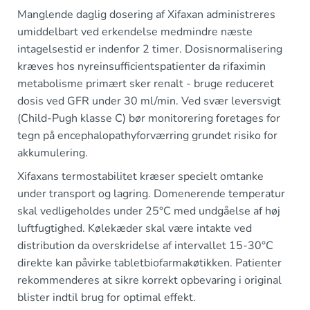
Manglende daglig dosering af Xifaxan administreres
umiddelbart ved erkendelse medmindre næste
intagelsestid er indenfor 2 timer. Dosisnormalisering
kræves hos nyreinsufficientspatienter da rifaximin
metabolisme primært sker renalt - bruge reduceret
dosis ved GFR under 30 ml/min. Ved svær leversvigt
(Child-Pugh klasse C) bør monitorering foretages for
tegn på encephalopathyforværring grundet risiko for
akkumulering.
Xifaxans termostabilitet kræser specielt omtanke
under transport og lagring. Domenerende temperatur
skal vedligeholdes under 25°C med undgåelse af høj
luftfugtighed. Kølekæder skal være intakte ved
distribution da overskridelse af intervallet 15-30°C
direkte kan påvirke tabletbiofarmakøtikken. Patienter
rekommenderes at sikre korrekt opbevaring i original
blister indtil brug for optimal effekt.