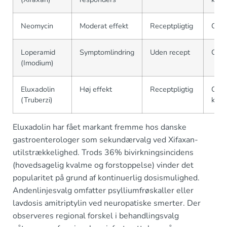
Neomycin
Moderat effekt
Receptpligtig
Ca. 
Loperamid
Symptomlindring
Uden recept
Ca. 
(Imodium)
Eluxadolin
Høj effekt
Receptpligtig
Ca. 
(Truberzi)
kr
Eluxadolin har fået markant fremme hos danske
gastroenterologer som sekundærvalg ved Xifaxan-
utilstrækkelighed. Trods 36% bivirkningsincidens
(hovedsagelig kvalme og forstoppelse) vinder det
popularitet på grund af kontinuerlig dosismulighed.
Andenlinjesvalg omfatter psylliumfrøskaller eller
lavdosis amitriptylin ved neuropatiske smerter. Der
observeres regional forskel i behandlingsvalg