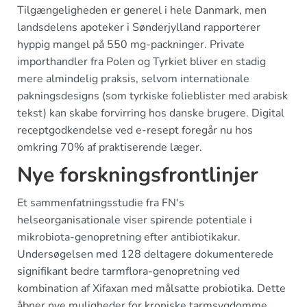
Tilgængeligheden er generel i hele Danmark, men
landsdelens apoteker i Sønderjylland rapporterer
hyppig mangel på 550 mg-packninger. Private
importhandler fra Polen og Tyrkiet bliver en stadig
mere almindelig praksis, selvom internationale
pakningsdesigns (som tyrkiske folieblister med arabisk
tekst) kan skabe forvirring hos danske brugere. Digital
receptgodkendelse ved e-resept foregår nu hos
omkring 70% af praktiserende læger.
Nye forskningsfrontlinjer
Et sammenfatningsstudie fra FN's
helseorganisationale viser spirende potentiale i
mikrobiota-genopretning efter antibiotikakur.
Undersøgelsen med 128 deltagere dokumenterede
signifikant bedre tarmflora-genopretning ved
kombination af Xifaxan med målsatte probiotika. Dette
åbner nye muligheder for kroniske tarmsygdomme