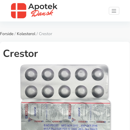
Forside
/
Kolesterol
/ Crestor
Crestor