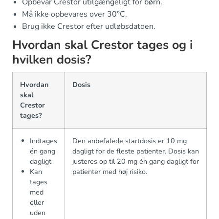
Opbevar Crestor utilgængeligt for børn.
Må ikke opbevares over 30°C.
Brug ikke Crestor efter udløbsdatoen.
Hvordan skal Crestor tages og i
hvilken dosis?
Hvordan
Dosis
skal
Crestor
tages?
Indtages
Den anbefalede startdosis er 10 mg
én gang
dagligt for de fleste patienter. Dosis kan
dagligt
justeres op til 20 mg én gang dagligt for
Kan
patienter med høj risiko.
tages
med
eller
uden