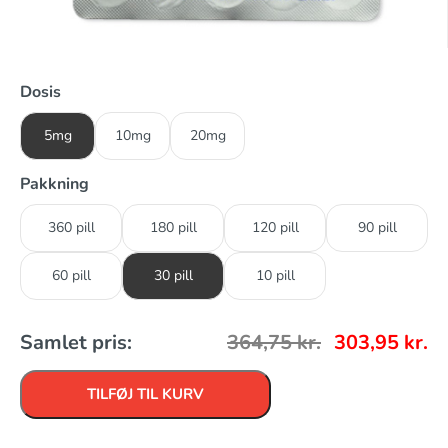
Dosis
5mg
10mg
20mg
Pakkning
360 pill
180 pill
120 pill
90 pill
60 pill
30 pill
10 pill
Samlet pris:
364,75
kr.
303,95
kr.
TILFØJ TIL KURV