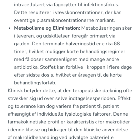
intracellulært via fagocytter til infektionsfokus.
Dette resulterer i vævskoncentrationer, der kan
overstige plasmakoncentrationerne markant.
Metabolisme og Elimination:
Metaboliseringen sker
i leveren, og udskillelsen foregår primært via
galden. Den terminale halveringstid er cirka 68
timer, hvilket muliggør korte behandlingsregimer
med få doser sammenlignet med mange andre
antibiotika. Stoffet kan forblive i kroppen i flere dage
efter sidste dosis, hvilket er årsagen til de korte
behandlingsforløb.
Klinisk betyder dette, at den terapeutiske dækning ofte
strækker sig ud over selve indtagelsesperioden. Effekt
og tolerance kan dog variere fra patient til patient
afhængigt af individuelle fysiologiske faktorer. Denne
farmakokinetiske profil er karakteristisk for makrolider
i denne klasse og bidrager til den kliniske anvendelse
af makrolidbehandling ved udvalgte bakterielle