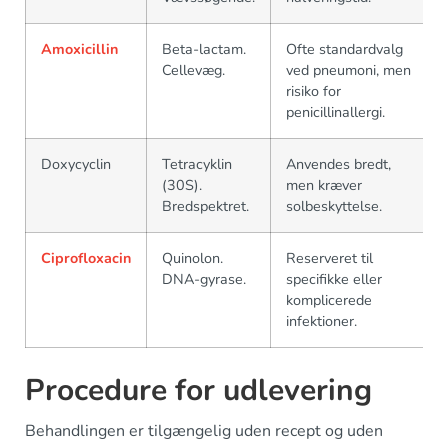
Amoxicillin
Beta-lactam.
Ofte standardvalg
Cellevæg.
ved pneumoni, men
risiko for
penicillinallergi.
Doxycyclin
Tetracyklin
Anvendes bredt,
(30S).
men kræver
Bredspektret.
solbeskyttelse.
Ciprofloxacin
Quinolon.
Reserveret til
DNA-gyrase.
specifikke eller
komplicerede
infektioner.
Procedure for udlevering
Behandlingen er tilgængelig uden recept og uden