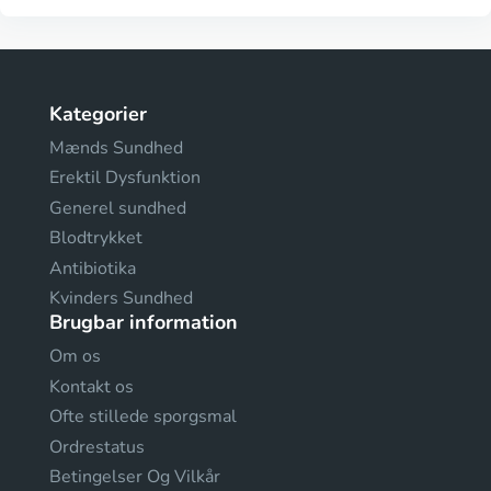
Kategorier
Mænds Sundhed
Erektil Dysfunktion
Generel sundhed
Blodtrykket
Antibiotika
Kvinders Sundhed
Brugbar information
Om os
Kontakt os
Ofte stillede sporgsmal
Ordrestatus
Betingelser Og Vilkår