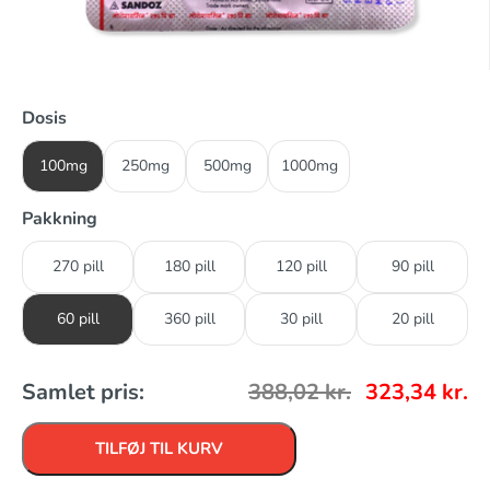
Dosis
100mg
250mg
500mg
1000mg
Pakkning
270 pill
180 pill
120 pill
90 pill
60 pill
360 pill
30 pill
20 pill
Samlet pris:
388,02
kr.
323,34
kr.
TILFØJ TIL KURV