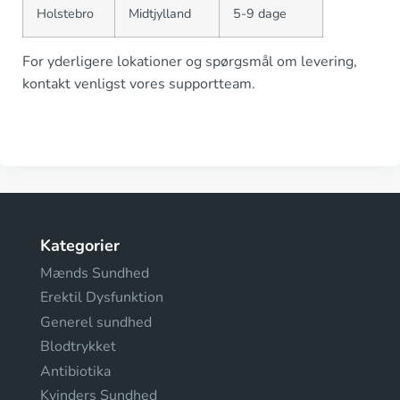
Holstebro
Midtjylland
5-9 dage
For yderligere lokationer og spørgsmål om levering,
kontakt venligst vores supportteam.
Kategorier
Mænds Sundhed
Erektil Dysfunktion
Generel sundhed
Blodtrykket
Antibiotika
Kvinders Sundhed