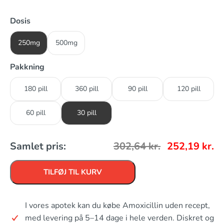
Dosis
250mg
500mg
Pakkning
180 pill
360 pill
90 pill
120 pill
60 pill
30 pill
Samlet pris:
302,64
kr.
252,19
kr.
TILFØJ TIL KURV
I vores apotek kan du købe Amoxicillin uden recept,
med levering på 5–14 dage i hele verden. Diskret og