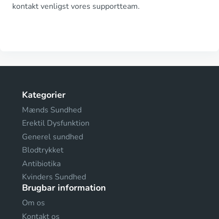
kontakt venligst vores supportteam.
Kategorier
Mænds Sundhed
Erektil Dysfunktion
Generel sundhed
Blodtrykket
Antibiotika
Kvinders Sundhed
Brugbar information
Om os
Kontakt os