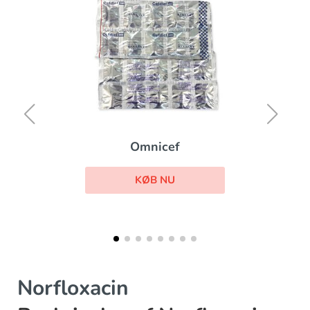
Floxin
KØB NU
Norfloxacin