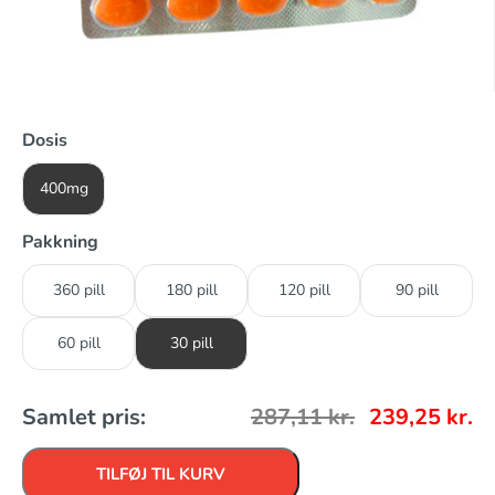
Dosis
400mg
Pakkning
360 pill
180 pill
120 pill
90 pill
60 pill
30 pill
Samlet pris:
287,11
kr.
239,25
kr.
TILFØJ TIL KURV