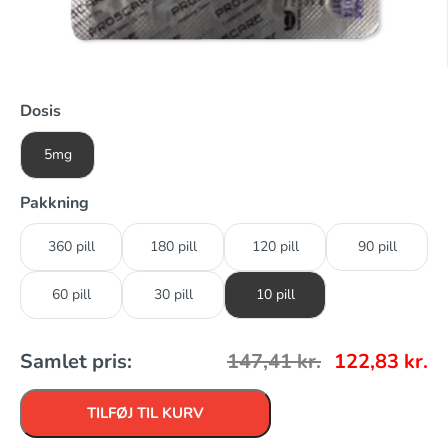
Dosis
5mg
Pakkning
360 pill
180 pill
120 pill
90 pill
60 pill
30 pill
10 pill
Samlet pris:
147,41
kr.
122,83
kr.
TILFØJ TIL KURV