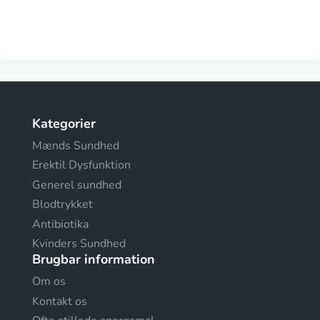
Kategorier
Mænds Sundhed
Erektil Dysfunktion
Generel sundhed
Blodtrykket
Antibiotika
Kvinders Sundhed
Brugbar information
Om os
Kontakt os