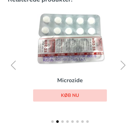
Microzide
KØB NU