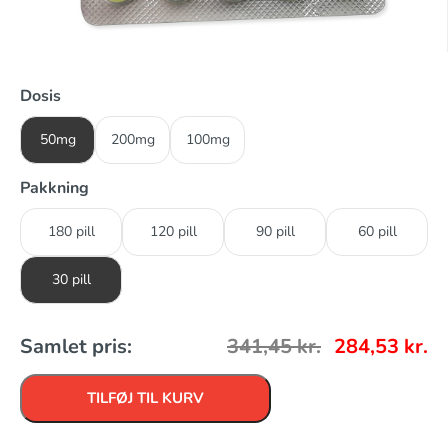
Dosis
50mg
200mg
100mg
Pakkning
180 pill
120 pill
90 pill
60 pill
30 pill
Samlet pris:
341,45
kr.
284,53
kr.
TILFØJ TIL KURV